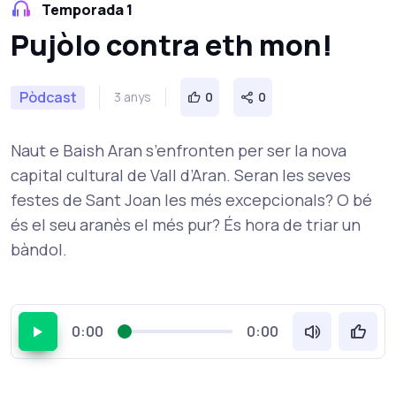
Temporada 1
Pujòlo contra eth mon!
Pòdcast
3 anys
0
0
Naut e Baish Aran s’enfronten per ser la nova
capital cultural de Vall d’Aran. Seran les seves
festes de Sant Joan les més excepcionals? O bé
és el seu aranès el més pur? És hora de triar un
bàndol.
0:00
0:00