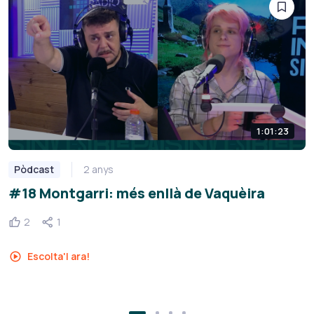
1:01:23
Pòdcast
2 anys
#18 Montgarri: més enllà de Vaquèira
2
1
Escolta'l ara!