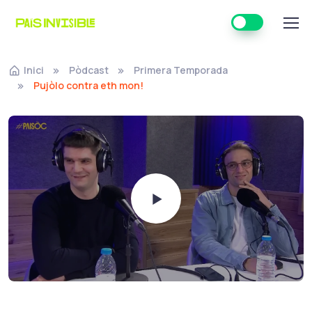
Inici
Pòdcast
Primera Temporada
Pujòlo contra eth mon!