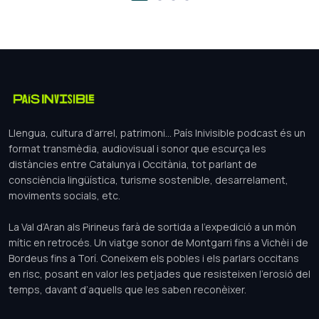
Llengua, cultura d’arrel, patrimoni... País Inivisible podcast és un
format transmèdia, audiovisual i sonor que escurça les
distàncies entre Catalunya i Occitània, tot parlant de
consciència lingüística, turisme sostenible, desarrelament,
moviments socials, etc.
La Val d’Aran als Pirineus farà de sortida a l'expedició a un món
mític en retrocés. Un viatge sonor de Montgarri fins a Vichèi i de
Bordeus fins a Torí. Coneixem els pobles i els parlars occitans
en risc, posant en valor les petjades que resisteixen l’erosió del
temps, davant d’aquells que les saben reconèixer.