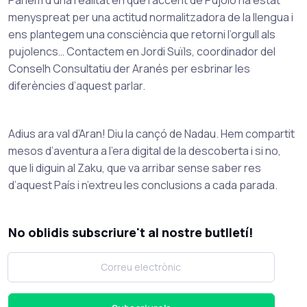
menyspreat per una actitud normalitzadora de la llengua i
ens plantegem una consciència que retorni l’orgull als
pujolencs… Contactem en Jordi Suïls, coordinador del
Conselh Consultatiu der Aranés per esbrinar les
diferències d’aquest parlar.
Adius ara val d’Aran! Diu la cançó de Nadau. Hem compartit
mesos d’aventura a l’era digital de la descoberta i si no,
que li diguin al Zaku, que va arribar sense saber res
d’aquest País i n’extreu les conclusions a cada parada.
No oblidis subscriure't al nostre butlletí!