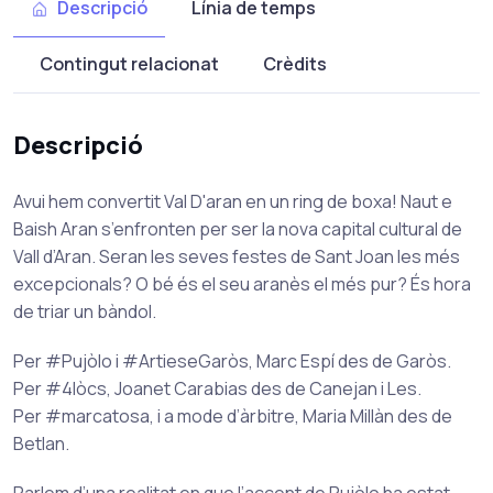
Descripció
Línia de temps
Contingut relacionat
Crèdits
Descripció
Avui hem convertit Val D'aran en un ring de boxa! Naut e
Baish Aran s’enfronten per ser la nova capital cultural de
Vall d’Aran. Seran les seves festes de Sant Joan les més
excepcionals? O bé és el seu aranès el més pur? És hora
de triar un bàndol.
Per #Pujòlo i #ArtieseGaròs, Marc Espí des de Garòs.
Per #4lòcs, Joanet Carabias des de Canejan i Les.
Per #marcatosa, i a mode d’àrbitre, Maria Millàn des de
Betlan.
Parlem d’una realitat en que l’accent de Pujòlo ha estat