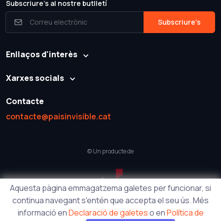
Subscriure's al nostre butlletí
Subscriure's
Enllaços d'interès
Xarxes socials
Contacte
contacte@paisinvisible.cat
© Un producte de
Aquesta pàgina emmagatzema galetes per funcionar, si
continua navegant s'entén que accepta el seu ús. Més
informació en
Declaració de galetes
o en
Política de
Pàgina per
David Valls (Zaku)
amb
Createx Studio