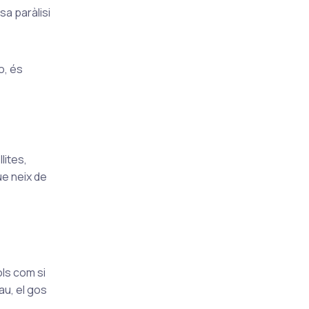
sa paràlisi
o, és
lites,
ue neix de
ls com si
au, el gos