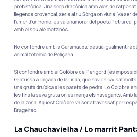
prehistòrica. Una serp dracònica amb ales de ratpenat que
llegenda provençal, seria al riu Sòrga on viuria. Va ser 
l’amor d’un home, es va enamorar del poeta Petrarca, però
amb el seu alè metzinós.
No confondre amb la Garamauda, bèstia igualment reptili
animal totèmic de Peliçana.
Sí confondre amb el Colòbre del Perigord (és impossible
Gratussa a l’alçada de la Linda, que havien causat molts
una gruta druídica a les parets de pedra. Lo Colòbre e
les fins la seva gruta on es menja els navegants. Amb la
de la zona. Aquest Colòbre va ser atravessat per l’espas
Brageirac.
La Chauchavielha / Lo marrit Pant