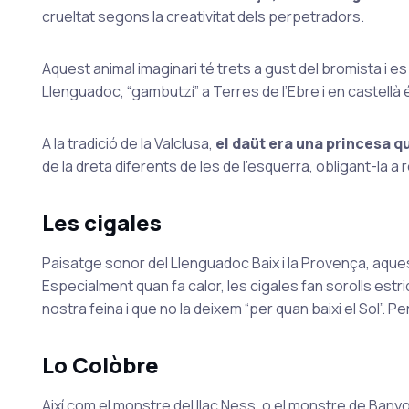
crueltat segons la creativitat dels perpetradors.
Aquest animal imaginari té trets a gust del bromista i es 
Llenguadoc, “gambutzí” a Terres de l’Ebre i en castellà
A la tradició de la Valclusa,
el daüt era una princesa q
de la dreta diferents de les de l’esquerra, obligant-la 
Les cigales
Paisatge sonor del Llenguadoc Baix i la Provença, aque
Especialment quan fa calor, les cigales fan sorolls estri
nostra feina i que no la deixem “per quan baixi el Sol”
Lo Colòbre
Així com el monstre del llac Ness, o el monstre de Banyo