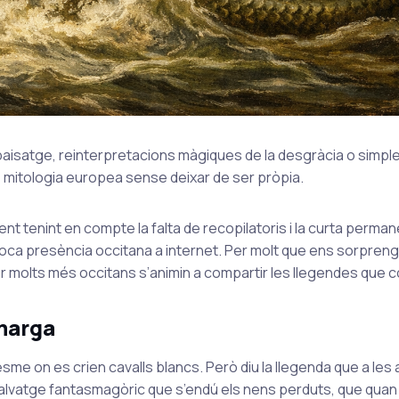
paisatge, reinterpretacions màgiques de la desgràcia o simpl
e mitologia europea sense deixar de ser pròpia.
t tenint en compte la falta de recopilatoris i la curta perma
oca presència occitana a internet. Per molt que ens sorprengu
 molts més occitans s’animin a compartir les llegendes que c
amarga
sme on es crien cavalls blancs. Però diu la llegenda que a les 
l salvatge fantasmagòric que s’endú els nens perduts, que quan