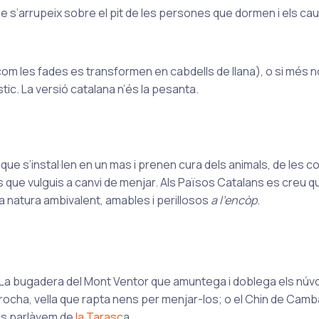
ue s’arrupeix sobre el pit de les persones que dormen i els cau
l com les fades es transformen en cabdells de llana), o si més n
ic. La versió catalana n’és la pesanta.
que s’instal·len en un mas i prenen cura dels animals, de les col
nes que vulguis a canvi de menjar. Als Països Catalans es creu q
a natura ambivalent, amables i perillosos
a l’encòp
.
 La bugadera del Mont Ventor que amuntega i doblega els núvo
ocha, vella que rapta nens per menjar-los; o el Chin de Camb
sos parlàvem de
la Tarasc
a.