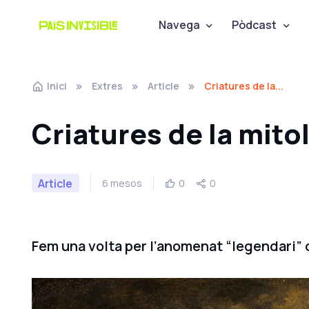
Navega
Pòdcast
Inici
Extres
Article
Criatures de la...
Criatures de la mito
Article
6 mesos
0
0
Fem una volta per l’anomenat “legendari” 