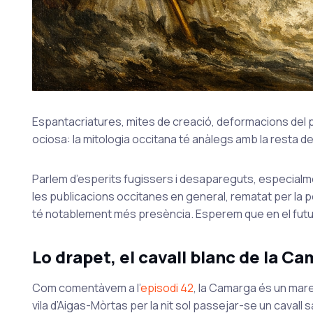
Espantacriatures, mites de creació, deformacions del 
ociosa: la mitologia occitana té anàlegs amb la resta d
Parlem d’esperits fugissers i desapareguts, especialmen
les publicacions occitanes en general, rematat per la p
té notablement més presència. Esperem que en el futur
Lo drapet, el cavall blanc de la C
Com comentàvem a l’
episodi 42
, la Camarga és un mare
vila d’Aigas-Mòrtas per la nit sol passejar-se un caval