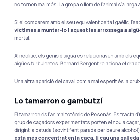
no tornen mai més. La gropa o llom de l’animal s’allarga
Si el comparem amb el seu equivalent celta i gaèlic, l’
víctimes a muntar-lo i aquest les arrossega a aig
mortal.
Al neolític, els genis d’aigua es relacionaven amb els e
aigües turbulentes. Bernard Sergent relaciona el drapet
Una altra aparició del cavall com a mal esperit és la brui
Lo tamarron o gambutzí
El tamarron és l’animal totèmic de Pesenàs. Es tracta d’
grup de caçadors experimentats porten el nou a caçar, die
dirigint la batuda (sovint fent parada per beure alcohol),
està més concentrat en la caça, li cau una galleda