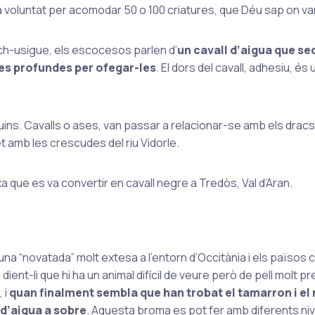
 a voluntat per acomodar 50 o 100 criatures, que Déu sap on va
each-usigue, els escocesos parlen d’
un cavall d’aigua que se
ües profundes per ofegar-les
. El dors del cavall, adhesiu, é
quins. Cavalls o ases, van passar a relacionar-se amb els dracs
 amb les crescudes del riu Vidorle.
xa que es va convertir en cavall negre a Tredòs, Val d’Aran.
una “novatada” molt extesa a l’entorn d’Occitània i els països 
nt-li que hi ha un animal difícil de veure però de pell molt pr
 i
quan finalment sembla que han trobat el tamarron i el 
 d’aigua a sobre
. Aquesta broma es pot fer amb diferents niv