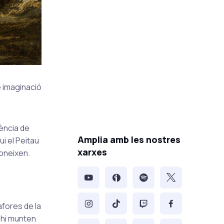
e imaginació
nència de
Amplia amb les nostres
i el Peitau
xarxes
oneixen.
afores de la
 hi munten