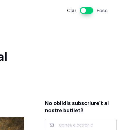
Clar
Fosc
al
No oblidis subscriure't al
nostre butlletí!