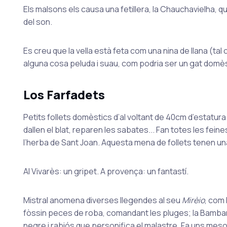
Els malsons els causa una fetillera, la Chauchavielha, q
del son.
Es creu que la vella està feta com una nina de llana (ta
alguna cosa peluda i suau, com podria ser un gat domèst
Los Farfadets
Petits follets domèstics d’al voltant de 40cm d’estatura 
dallen el blat, reparen les sabates... Fan totes les fei
l’herba de Sant Joan. Aquesta mena de follets tenen un
Al Vivarès: un gripet. A provença: un fantastí.
Mistral anomena diverses llegendes al seu
Mirèio
, com
fòssin peces de roba, comandant les pluges; la Bambar
negre i rabiós que personifica el malastre. Fa uns me