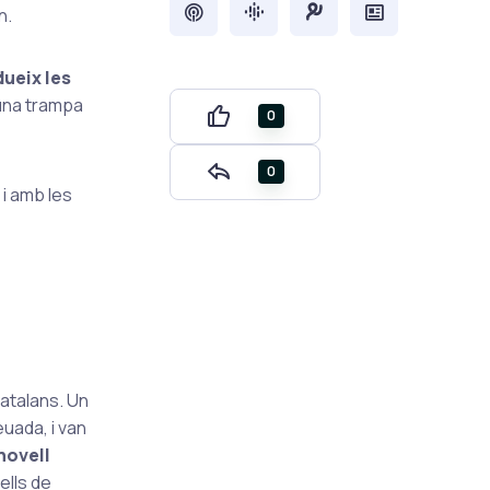
n.
dueix les
s una trampa
0
0
 i amb les
catalans. Un
euada, i van
novell
ells de