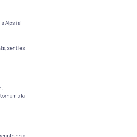
s Alps i al
ls
, sent les
m.
 tornem a la
.
ocriptologia