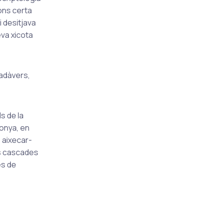
gons certa
i desitjava
eva xicota
cadàvers,
s de la
donya, en
 aixecar-
es cascades
es de