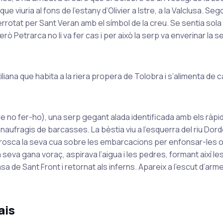
 viuria al fons de l’estany d’Olivier a Istre, a la Valclusa. Se
derrotat per Sant Veran amb el símbol de la creu. Se sentia sola 
 Petrarca no li va fer cas i per això la serp va enverinar la s
ana que habita a la riera propera de Tolobra i s’alimenta de 
 no fer-ho), una serp gegant alada identificada amb els ràpid
 naufragis de barcasses. La bèstia viu a l’esquerra del riu Dor
nrosca la seva cua sobre les embarcacions per enfonsar-les o
 seva gana voraç, aspirava l’aigua i les pedres, formant així l
a de Sant Front i retornat als inferns. Apareix a l’escut d’arm
ais