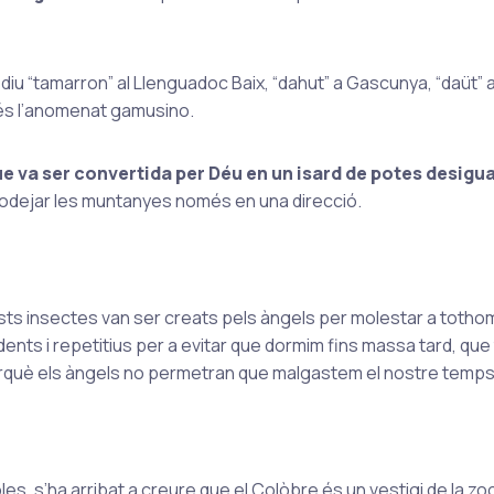
diu “tamarron” al Llenguadoc Baix, “dahut” a Gascunya, “daüt” al
 és l’anomenat gamusino.
ue va ser convertida per Déu en un isard de potes desigua
a rodejar les muntanyes només en una direcció.
sts insectes van ser creats pels àngels per molestar a totho
dents i repetitius per a evitar que dormim fins massa tard, que
. Perquè els àngels no permetran que malgastem el nostre temps
les, s’ha arribat a creure que el Colòbre és un vestigi de la zo