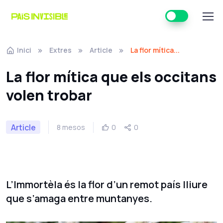
Inici
Extres
Article
La flor mítica...
La flor mítica que els occitans
volen trobar
Article
8 mesos
0
0
L’Immortèla és la flor d’un remot país lliure
que s’amaga entre muntanyes.