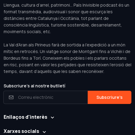
Llengua, cultura d’arrel, patrimoni... País Inivisible podcast és un
format transmèdia, audiovisual i sonor que escurça les
distàncies entre Catalunya i Occitània, tot parlant de
consciència lingüística, turisme sostenible, desarrelament,
moviments socials, etc.
La Val d’Aran als Pirineus farà de sortida a l'expedició a un món
mític en retrocés. Un viatge sonor de Montgarri fins a Vichèi i de
Bordeus fins a Torí. Coneixem els pobles i els parlars occitans
en risc, posant en valor les petjades que resisteixen l’erosió del
temps, davant d’aquells que les saben reconèixer.
Subscriure's al nostre butlletí
Subscriure's
Enllaços d'interès
Xarxes socials