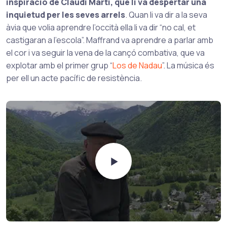
inspiració de Claudi Martí, que li va despertar una
inquietud per les seves arrels
. Quan li va dir a la seva
àvia que volia aprendre l’occità ella li va dir “no cal, et
castigaran a l’escola”. Maffrand va aprendre a parlar amb
el cor i va seguir la vena de la cançó combativa, que va
explotar amb el primer grup “
Los de Nadau
”. La música és
per ell un acte pacífic de resistència.