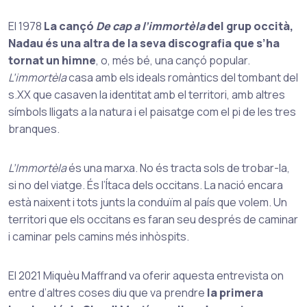
El 1978
La cançó
De cap a l’immortèla
del grup occità,
Nadau és una altra de la seva discografia que s’ha
tornat un himne
, o, més bé, una cançó popular.
L’immortèla
casa amb els ideals romàntics del tombant del
s.XX que casaven la identitat amb el territori, amb altres
símbols lligats a la natura i el paisatge com el pi de les tres
branques.
L’Immortèla
és una marxa. No és tracta sols de trobar-la,
si no del viatge. És l’Ítaca dels occitans. La nació encara
està naixent i tots junts la conduïm al país que volem. Un
territori que els occitans es faran seu després de caminar
i caminar pels camins més inhòspits.
El 2021 Miquèu Maffrand va oferir aquesta entrevista on
entre d’altres coses diu que va prendre
la primera